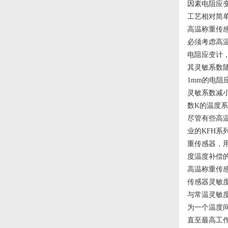
因素电阻应
工艺相对简
高温称重传
必须考虑高
电阻应变计
其灵敏系数
1mm的电阻
灵敏系数减
数K的温度
尽管有些高温
业的KFH系
重传感器，用
度温度补偿
高温称重传
传感器灵敏
与常温灵敏
为一个温度
直至最高工