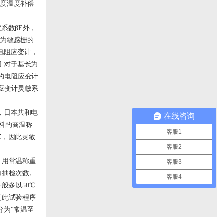
敏度温度补偿
系数βE外，
材为敏感栅的
电阻应变计，
:对于基长为
型的电阻应变计
应变计灵敏系
，日本共和电
在线咨询
材料的高温称
客服1
℃，因此灵敏
客服2
，用常温称重
客服3
加抽检次数。
客服4
般多以50℃
复此试验程序
分为“常温至