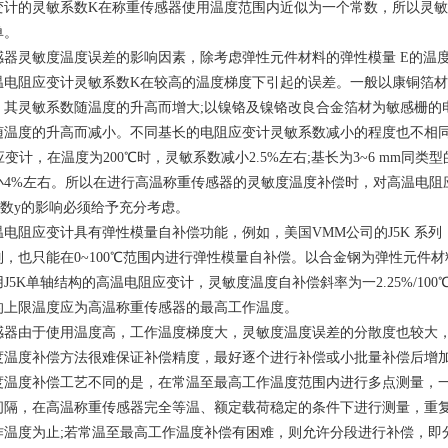
变计的灵敏系数K在称重传感器使用温度范围内近似为一个常数，所以灵
单。
感器灵敏度温度误差的影响因素，除考虑弹性元件材料的弹性模量 E的温度
温电阻应变计灵敏系数K在较高的温度梯度下引起的误差。一般以康铜箔
，其灵敏系数随温度的升高而增大;以镍铬及镍铬改良合金箔材为敏感栅的
随温度的升高而减小。不同基长的电阻应变计灵敏系数减小的程度也不相同
应变计，在温度为200℃时，灵敏系数减小2.5%左右;基长为3~6 mm同类
小4%左右。所以在进行高温称重传感器的灵敏度温度补偿时，对高温电阻
系数y的影响必须给予充分考虑。
电阻应变计具有弹性模量自补偿功能，例如，美国VMM公司的J5K 系列
列，也只能在0~100℃范围内进行弹性模量自补偿。以合金钢为弹性元件
J5K单轴结构的高温电阻应变计，灵敏度温度自补偿斜率为一2.25%/100
的上限温度应为高温称重传感器的最高工作温度。
感器由于使用温度高，工作温度梯度大，灵敏度温度误差的分散度也较大
度温度补偿方法很难保证补偿精度，最好逐个进行补偿或小批量补偿后增
度温度补偿工艺不同的是，在常温至最高工作温度范围内进行多点测量，一
间隔，在高温称重传感器完全等温、额定载荷稳定的条件下进行测量，重
作温度为止;若常温至最高工作温度补偿有困难，则允许分段进行补偿，即